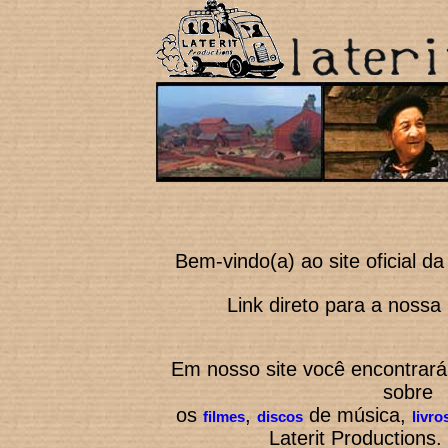
Bem-vindo(a) ao site oficial da
Link direto para a nossa l
Em nosso site você encontrará
sobre
os
,
de
m
ú
sica,
filmes
discos
livro
Laterit Productions.