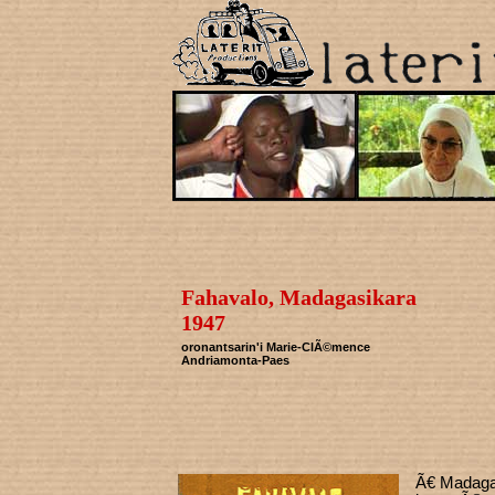
Fahavalo, Madagasikara
1947
oronantsarin'i Marie-ClÃ©mence
Andriamonta-Paes
Ã€ Madagas