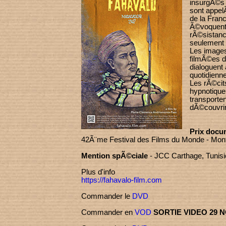
insurgÃ©s 
sont appe
de la Fran
Ã©voquent 
rÃ©sistanc
seulement 
Les image
filmÃ©es 
dialoguent 
quotidienne
Les rÃ©cit
hypnotiqu
transporte
dÃ©couvrir 
Prix docu
42Ã¨me Festival des Films du Monde - Mon
Mention spÃ©ciale
- JCC Carthage, Tunisi
Plus d'info
https://fahavalo-film.com
Commander le
DVD
Commander en
VOD
SORTIE VIDEO 29 