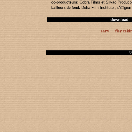
Cobra Films
et Silvao Produc
co-producteurs:
Doha Film Institute
, rÃ©gion
bailleurs de fond:
download
sary
fisy teki
© 