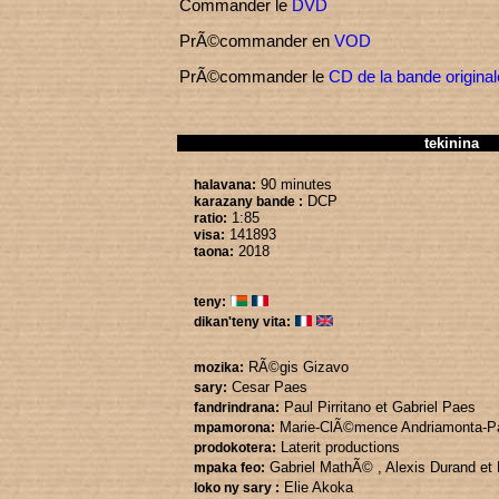
Commander le
DVD
PrÃ©commander en
VOD
PrÃ©commander le
CD de la bande original
tekinina
90 minutes
halavana:
DCP
karazany bande :
1:85
ratio:
141893
visa:
2018
taona:
teny:
dikan'teny vita:
RÃ©gis Gizavo
mozika:
Cesar Paes
sary:
Paul Pirritano
et Gabriel Paes
fandrindrana:
Marie-ClÃ©mence Andriamonta-P
mpamorona:
Laterit productions
prodokotera:
Gabriel MathÃ©
, Alexis Durand
et
mpaka feo:
Elie Akoka
loko ny sary :