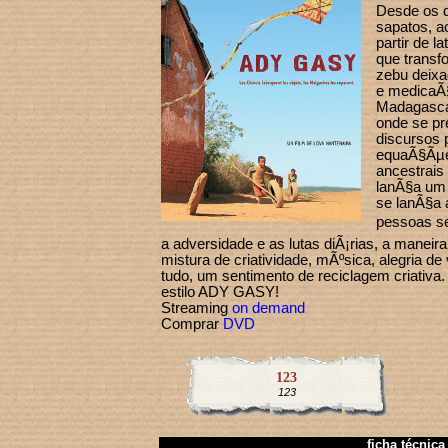
Desde os 
sapatos, 
partir de l
que transf
zebu deixa
e medicaÃ§
Madagasca
onde se pr
discursos 
equaÃ§Ãµe
ancestrai
lanÃ§a um 
se lanÃ§a 
pessoas se
a adversidade e as lutas diÃ¡rias, a manei
mistura de criatividade, mÃºsica, alegria de 
tudo, um sentimento de reciclagem criativa
estilo ADY GASY!
Streaming
on demand
Comprar
DVD
123
123
ficha técnica