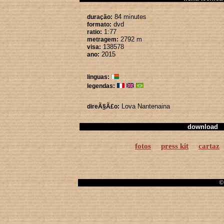
84 minutes
duração:
dvd
formato:
1:77
ratio:
2792 m
metragem:
138578
visa:
2015
ano:
linguas:
legendas:
Lova Nantenaina
direÃ§Ã£o:
download
fotos
press kit
cartaz
© 