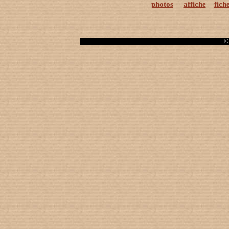
photos
affiche
fich
© 