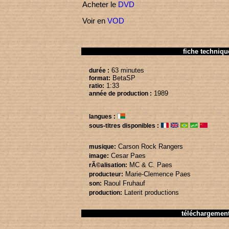
Acheter le
DVD
Voir en
VOD
fiche techniqu
63 minutes
durée :
BetaSP
format:
1:33
ratio:
1989
année de production :
langues :
sous-titres disponibles :
Carson Rock Rangers
musique:
Cesar Paes
image:
MC & C. Paes
rÃ©alisation:
Marie-Clemence Paes
producteur:
Raoul Fruhauf
son:
Laterit productions
production:
téléchargemen