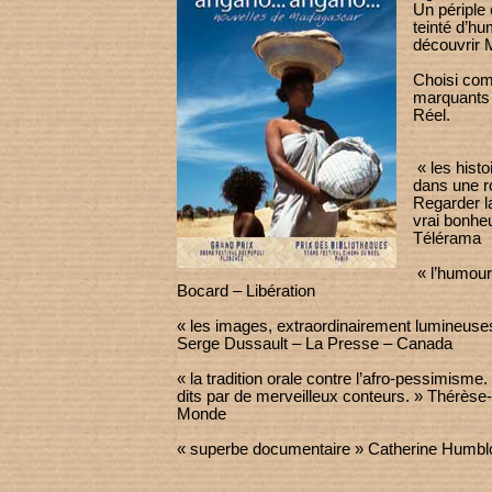
Un périple e
teinté d’h
découvrir 
Choisi com
marquants
Réel.
« les hist
dans une r
Regarder la
vrai bonhe
Télérama
« l’humour 
Bocard – Libération
« les images, extraordinairement lumineuses
Serge Dussault – La Presse – Canada
« la tradition orale contre l’afro-pessimism
dits par de merveilleux conteurs. » Thérèse
Monde
« superbe documentaire » Catherine Humbl