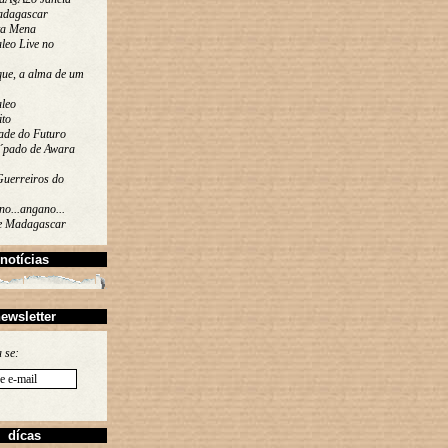
adagascar
ta Mena
leo Live no
que, a alma de um
leo
ito
ade do Futuro
´pado de Awara
Guerreiros do
o...angano...
de Madagascar
notícias
ewsletter
 se:
dícas