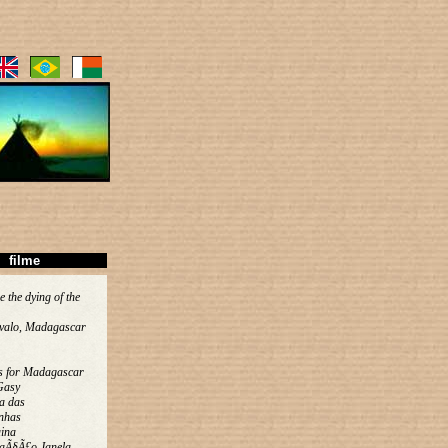
filme
e the dying of the
valo, Madagascar
s for Madagascar
Gasy
a das
nhas
ina
aÃ§Ã£o Janela