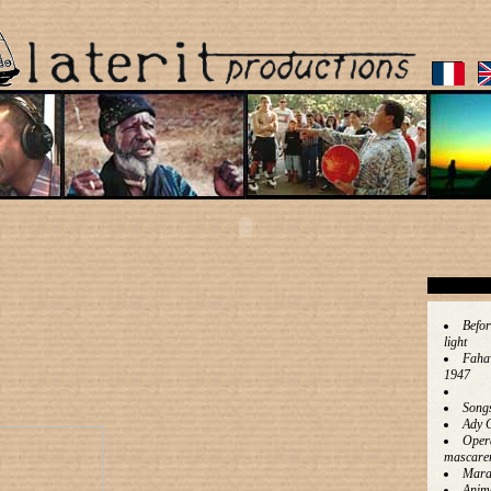
Befor
light
Faha
1947
Song
Ady 
Oper
mascare
Mara
Anim