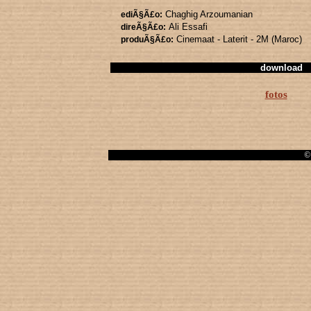
Chaghig Arzoumanian
ediÃ§Ã£o:
Ali Essafi
direÃ§Ã£o:
Cinemaat - Laterit - 2M (Maroc)
produÃ§Ã£o:
download
fotos
© 