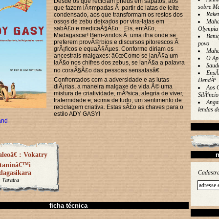
Desde os que reciclam pneus em sapatos, aos
sobre M
que fazem lÃ¢mpadas Ã partir de latas de leite
Rake
condensado, aos que transformam os restos dos
ossos de zebu deixados por vira-latas em
Maha
sabÃ£o e medicaÃ§Ã£o... Eis, entÃ£o,
Olympia
Madagascar! Bem-vindos Ã uma ilha onde se
Batu
preferem provÃ©rbios e discursos pitorescos Ã
povo
grÃ¡ficos e equaÃ§Ãµes. Conforme diriam os
Maha
ancestrais malgaxes: â€œComo se lanÃ§a um
O Ap
laÃ§o nos chifres dos zebus, se lanÃ§a a palavra
Saud
no coraÃ§Ã£o das pessoas sensatasâ€.
EnsÃ
Confrontados com a adversidade e as lutas
DendÃª
diÃ¡rias, a maneira malgaxe de vida Ã© uma
Aos 
mistura de criatividade, mÃºsica, alegria de viver,
SilÃªncio
fraternidade e, acima de tudo, um sentimento de
Angan
reciclagem criativa. Estas sÃ£o as chaves para o
lendas 
estilo ADY GASY!
and
eoâ€ : Vokatry
n
 taninâ€™i
agasikara
Cadastra
Taratra
ficha técnica