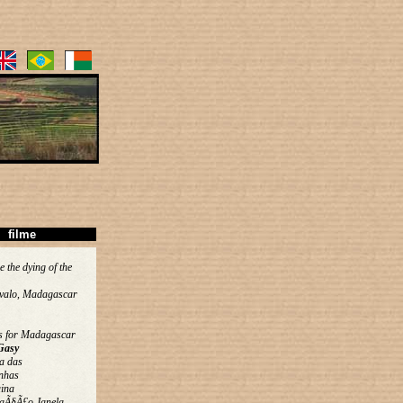
filme
e the dying of the
valo, Madagascar
s for Madagascar
Gasy
a das
nhas
ina
aÃ§Ã£o Janela