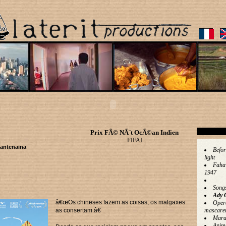
Prix FÃ© NÃ¨t OcÃ©an Indien
FIFAI
Nantenaina
Befor
light
Faha
1947
Song
Ady 
â€œOs chineses fazem as coisas, os malgaxes
Oper
as consertam.â€
mascare
Mara
Anim