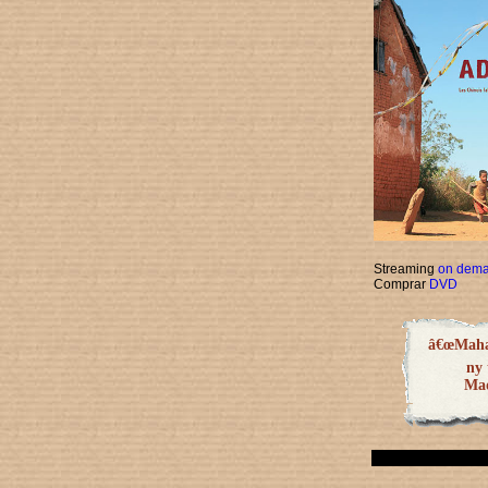
Streaming
on dem
Comprar
DVD
â€œMahal
ny
Mad