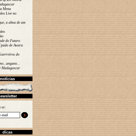
adagascar
ta Mena
leo Live no
que, a alma de um
leo
ito
ade do Futuro
´pado de Awara
Guerreiros do
o...angano...
de Madagascar
notícias
ewsletter
 se:
dícas