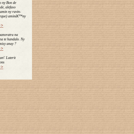
o ny Bon de
e, alefaso
amin ny ravin-
heque) aminâ€™ny
>>
hanoratra na
 na te handalo. Ny
misy anay ?
>>
an\' Laterit
ons
>>