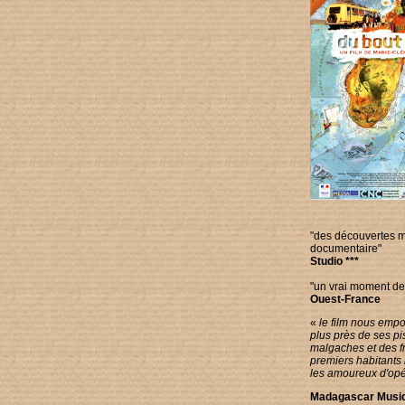
"des découvertes m
documentaire"
Studio ***
"un vrai moment de
Ouest-France
«
le film nous emp
plus près de ses pi
malgaches et des f
premiers habitants 
les amoureux d'opé
Madagascar Musi