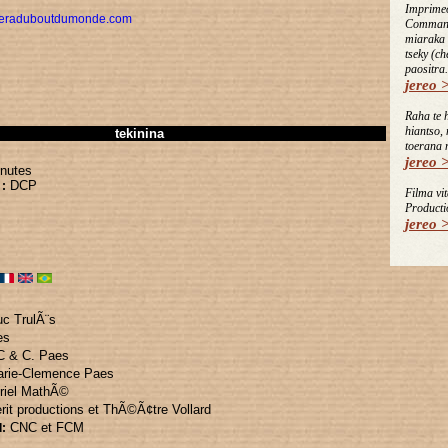
Imprime
eraduboutdumonde.com
Command
miaraka 
tseky (c
paositra.
jereo 
Raha te 
hiantso,
tekinina
toerana 
jereo 
nutes
DCP
:
Filma vit
Producti
jereo 
uc TrulÃ¨s
es
 & C. Paes
rie-Clemence Paes
riel MathÃ©
erit productions
et ThÃ©Ã¢tre Vollard
CNC
et FCM
d: