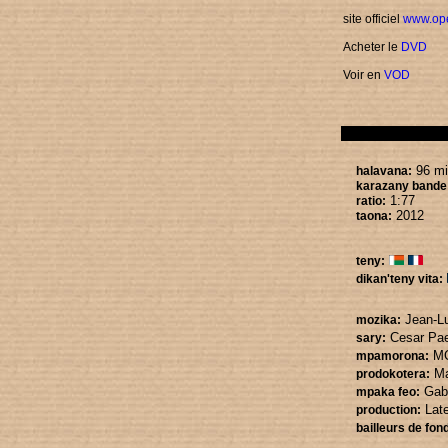
site officiel
www.op
Acheter le
DVD
Voir en
VOD
96 mi
halavana:
karazany bande 
1:77
ratio:
2012
taona:
teny:
dikan'teny vita:
Jean-L
mozika:
Cesar Pa
sary:
MC
mpamorona:
Ma
prodokotera:
Gab
mpaka feo:
Lat
production:
bailleurs de fon