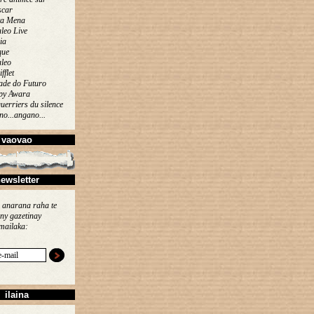
car
ta Mena
leo Live
ia
que
leo
ifflet
ade do Futuro
py Awara
uerriers du silence
o...angano...
vaovao
ewsletter
 anarana raha te
ny gazetinay
mailaka:
ilaina