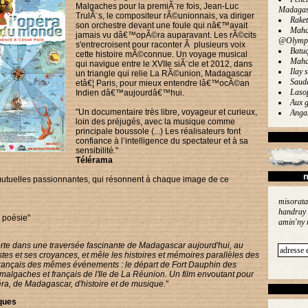
Malgaches pour la premiÃ¨re fois, Jean-Luc
Madagas
TrulÃ¨s, le compositeur rÃ©unionnais, va diriger
Rake
son orchestre devant une foule qui nâ€™avait
Maha
jamais vu dâ€™opÃ©ra auparavant. Les rÃ©cits
@Olymp
s'entrecroisent pour raconter Ã plusieurs voix
Batu
cette histoire mÃ©connue. Un voyage musical
Maha
qui navigue entre le XVIIe siÃ¨cle et 2012, dans
Ilay s
un triangle qui relie La RÃ©union, Madagascar
Saud
etâ€¦ Paris, pour mieux entendre lâ€™ocÃ©an
Laso
Indien dâ€™aujourdâ€™hui.
Aux g
"Un documentaire très libre, voyageur et curieux,
Angan
loin des préjugés, avec la musique comme
principale boussole (...) Les réalisateurs font
confiance à l’intelligence du spectateur et à sa
sensibilité."
Télérama
n
utuelles passionnantes, qui résonnent à chaque image de ce
misorata
handray 
 poésie"
amin'ny 
orte dans une traversée fascinante de Madagascar aujourd'hui, au
stes et ses croyances, et mêle les histoires et mémoires parallèles des
rançais des mêmes événements : le départ de Fort Dauphin des
malgaches et français de l'Ile de La Réunion. Un film envoutant pour
ra, de Madagascar, d'histoire et de musique.
"
ques