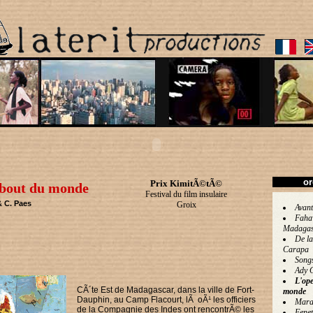
or
Prix KimitÃ©tÃ©
 bout du monde
Festival du film insulaire
& C. Paes
Groix
Avant
Faha
Madagas
De la
Carapa
Song
Ady 
L'op
CÃ´te Est de Madagascar, dans la ville de Fort-
monde
Dauphin, au Camp Flacourt, lÃ oÃ¹ les officiers
Mara
de la Compagnie des Indes ont rencontrÃ© les
Fenet