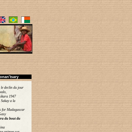
onan'tsary
 le declin du jour
valo,
ikara 1947
 Sakay a la
s for Madagascar
Gasy
era du bout du
ina
re animee sur