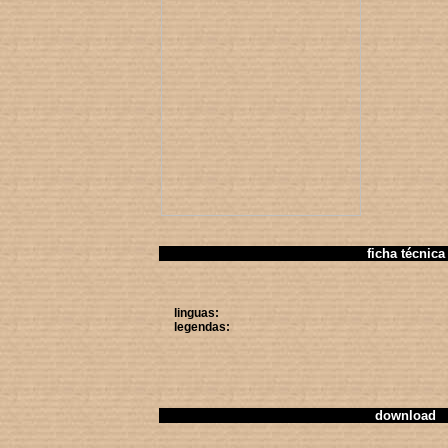
ficha técnica
linguas:
legendas:
download