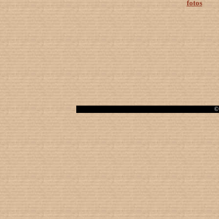
fotos
© 