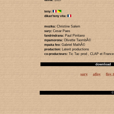
taona:
teny:
dikan'teny vita:
Christine Salem
mozika:
Cesar Paes
sary:
Paul Pirritano
fandrindrana:
Olivette TaombÃ©
mpamorona:
Gabriel MathÃ©
mpaka feo:
Laterit productions
production:
Tic Tac prod
, CLAP
et Franc
co-producteurs:
download
sary
afisy
fisy 
© 