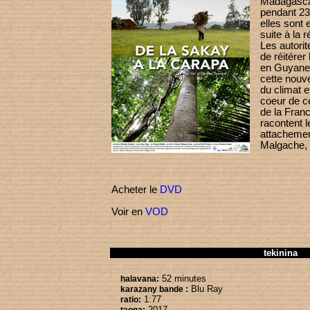
Madagascar
pendant 23 
elles sont
suite à la 
Les autorit
de réitérer
en Guyane.
cette nouve
du climat e
coeur de c
de la Franc
racontent l
attachement
Malgache, 
Acheter le
DVD
Voir en
VOD
tekinina
52 minutes
halavana:
Blu Ray
karazany bande :
1:77
ratio:
2017