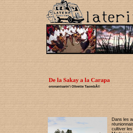
De la Sakay a la Carapa
oronantsarin'i Olivette TaombÃ©
Dans les a
réunionnai
cultiver le