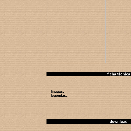
ficha técnica
linguas:
legendas:
download