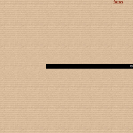
fotos
© 