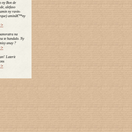
o ny Bon de
e, alefaso
amin ny ravin-
heque) aminâ€™ny
>>
hanoratra na
 na te handalo. Ny
misy anay ?
>>
an\' Laterit
ons
>>