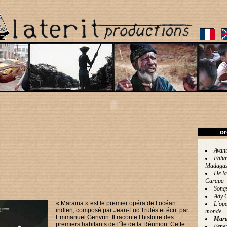
or
Avant
Faha
Madagas
De la
Carapa
Song
Ady 
« Maraina » est le premier opéra de l’océan
L'ope
indien, composé par Jean-Luc Trulès et écrit par
monde
Emmanuel Genvrin. Il raconte l’histoire des
Mara
premiers habitants de l’île de la Réunion. Cette
Fenet