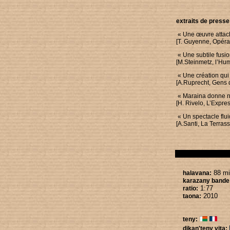
extraits de presse
« Une œuvre attach
[T. Guyenne, Opér
« Une subtile fusi
[M.Steinmetz, l’Hum
« Une création qui
[A.Ruprecht, Gens 
« Maraina donne na
[H. Rivelo, L’Expr
« Un spectacle flui
[A.Santi, La Terrass
88 mi
halavana:
karazany bande 
1:77
ratio:
2010
taona:
teny:
dikan'teny vita: