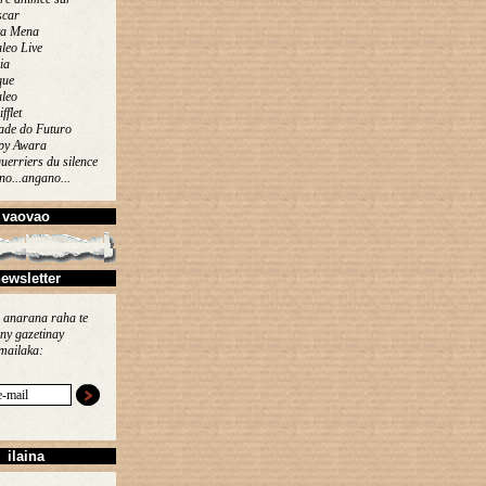
car
ta Mena
leo Live
ia
que
leo
ifflet
ade do Futuro
py Awara
uerriers du silence
o...angano...
vaovao
ewsletter
 anarana raha te
ny gazetinay
mailaka:
ilaina