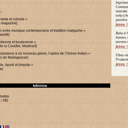
Imprime
Command
miaraka 
 :
tseky (c
ante et colorée »
paositra.
a magazine]
jereo 
on entre musique contemporaine et tradition malgache »
Raha te 
anité]
hiantso,
toerana 
 étonne et bouleverse »
de la Caraïbe, Madinart]
jereo 
issance à un nouveau genre, l’opéra de l’Océan Indien »
Filma vit
ess de Madagascar]
Producti
jereo 
de, épuré et limpide »
e]
tekinina
nutes
HD
: