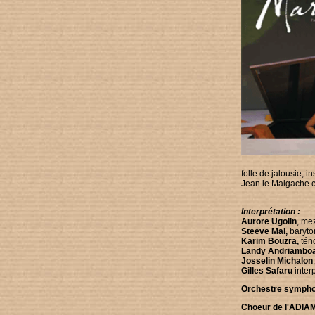
folle de jalousie, 
Jean le Malgache cro
Interprétation :
Aurore Ugolin
, me
Steeve Mai,
baryto
Karim Bouzra,
téno
Landy Andriamboa
Josselin Michalon
Gilles Safaru
inter
Orchestre sympho
Choeur de l'ADIA