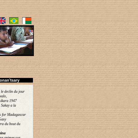
onan'tsary
 le declin du jour
valo,
ikara 1947
 Sakay a la
s for Madagascar
Gasy
ra du bout du
ina
re animee sur