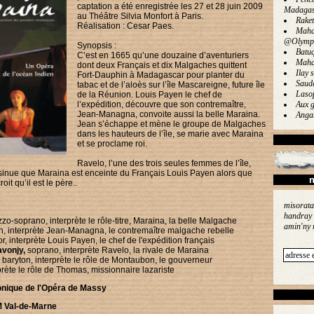
captation a été enregistrée les 27 et 28 juin 2009
Madagas
au Théâtre Silvia Monfort à Paris.
Rake
Réalisation : Cesar Paes.
Maha
@Olymp
Synopsis :
Batu
C’est en 1665 qu’une douzaine d’aventuriers
Maha
dont deux Français et dix Malgaches quittent
Ilay s
Fort-Dauphin à Madagascar pour planter du
Saud
tabac et de l’aloès sur l’île Mascareigne, future île
Laso
de la Réunion. Louis Payen le chef de
l’expédition, découvre que son contremaître,
Aux g
Jean-Managna, convoite aussi la belle Maraina.
Angan
Jean s’échappe et mène le groupe de Malgaches
dans les hauteurs de l’île, se marie avec Maraina
et se proclame roi.
Ravelo, l’une des trois seules femmes de l’île,
insinue que Maraina est enceinte du Français Louis Payen alors que
n
it qu’il est le père..
misorata
handray 
zzo-soprano, interprète le rôle-titre, Maraina, la belle Malgache
amin'ny 
n, interprète Jean-Managna, le contremaître malgache rebelle
r, interprète Louis Payen, le chef de l'expédition français
vonjy,
soprano, interprète Ravelo, la rivale de Maraina
, baryton, interprète le rôle de Montaubon, le gouverneur
prète le rôle de Thomas, missionnaire lazariste
nique de l'Opéra de Massy
M Val-de-Marne