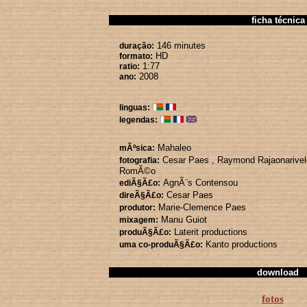
ficha técnica
146 minutes
duração:
HD
formato:
1:77
ratio:
2008
ano:
linguas:
legendas:
Mahaleo
mÃºsica:
Cesar Paes
, Raymond Rajaonarive
fotografia:
RomÃ©o
AgnÃ¨s Contensou
ediÃ§Ã£o:
Cesar Paes
direÃ§Ã£o:
Marie-Clemence Paes
produtor:
Manu Guiot
mixagem:
Laterit productions
produÃ§Ã£o:
Kanto productions
uma co-produÃ§Ã£o:
download
fotos