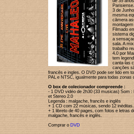
de 35 anos
Parisiense
3 de Junho
mesma equi
câmera as
montagem 
Filmado e
sistema dig
a sensaçao
sala. A mi
trabalho 
4.0 por Ma
tem legen
canta-las 
canções s
francês e ingles. O DVD pode ser lido em t
PAL e NTSC, igualmente para todas zonas
O box de colecionador compreende :
- 1 DVD vidéo de 2h30 (33 musicas) Som 
et Stereo 2.0
Legenda : malgache, francês e inglês
+ 1 CD com 22 músicas, sendo 12 inéditas. 
+ 1 libreto de 40 pages, com fotos e letras
malgache, francês e inglês.
Comprar o
DVD