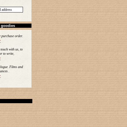
goodies
e purchase order.
>
n touch with us, to
or to write,
>
alogue. Films and
ances .
>