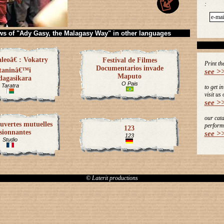
:
ws of "Ady Gasy, the Malagasy Way" in other languages
eoâ€ : Vokatry
Festival de Filmes
Print th
Documentarios invade
taninâ€™i
see >
Maputo
agasikara
O Pais
Taratra
to get i
visit us 
see >
our cat
uvertes mutuelles
perform
123
sionnantes
see >
123
Studio
© Laterit productions