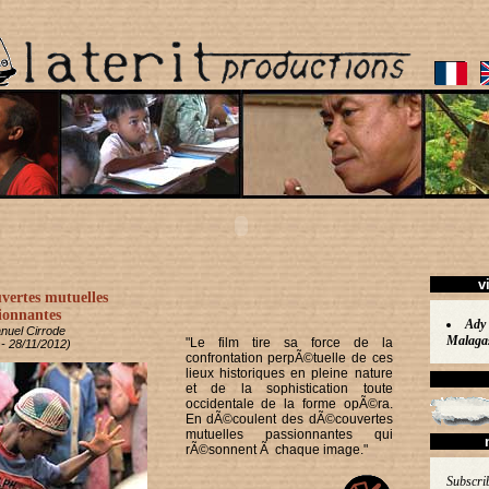
v
vertes mutuelles
ionnantes
Ady 
uel Cirrode
Malaga
"Le film tire sa force de la
 - 28/11/2012)
confrontation perpÃ©tuelle de ces
lieux historiques en pleine nature
et de la sophistication toute
occidentale de la forme opÃ©ra.
En dÃ©coulent des dÃ©couvertes
mutuelles passionnantes qui
rÃ©sonnent Ã chaque image."
Subscrib