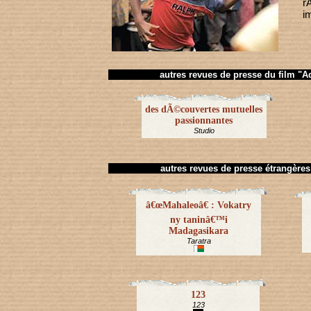
r
i
autres revues de presse du film "A
des dÃ©couvertes mutuelles
passionnantes
Studio
autres revues de presse étrangère
â€œMahaleoâ€ : Vokatry
ny taninâ€™i
Madagasikara
Taratra
123
123