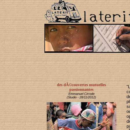
des dÃ©couvertes mutuelles
"
passionnantes
c
Emmanuel Cirrode
d
(Studio - 28/11/2012)
p
s
o
o
d
p