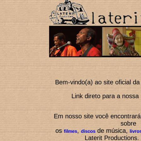
Bem-vindo(a) ao site oficial da
Link direto para a nossa l
Em nosso site você encontrará
sobre
os
,
de
m
ú
sica,
filmes
discos
livro
Laterit Productions.