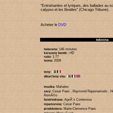
“Entraînantes et lyriques, des ballades au so
calypso et les Beatles” (Chicago Tribune).
Acheter le
DVD
tekinina
146 minutes
halavana:
HD
karazany bande :
1:77
ratio:
2008
taona:
teny:
dikan'teny vita:
Mahaleo
mozika:
Cesar Paes
, Raymond Rajaonarivelo
, H
sary:
RomÃ©o
AgnÃ¨s Contensou
fandrindrana:
Cesar Paes
mpamorona:
Marie-Clemence Paes
prodokotera: