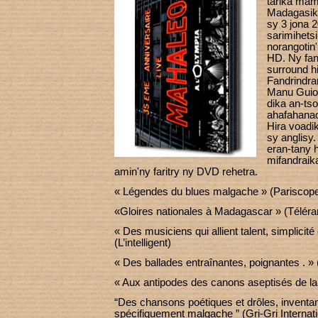
tarika mam
Madagasika
sy 3 jona 2
sarimihets
norangotin
HD. Ny fan
surround h
Fandrindra
Manu Guiot
dika an-ts
ahafahanao
Hira voadi
sy anglisy.
eran-tany h
mifandrai
amin'ny faritry ny DVD rehetra.
« Légendes du blues malgache » (Pariscop
«Gloires nationales à Madagascar » (Télér
« Des musiciens qui allient talent, simplicité
(L’intelligent)
« Des ballades entraînantes, poignantes . » 
« Aux antipodes des canons aseptisés de la
“Des chansons poétiques et drôles, inventa
spécifiquement malgache ” (Gri-Gri Internati