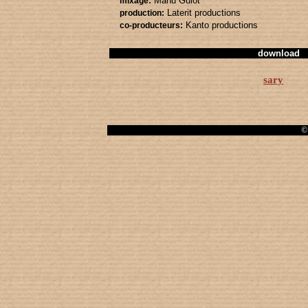
Manu Guiot
mixage:
Laterit productions
production:
Kanto productions
co-producteurs:
download
sary
© 