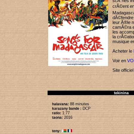
scÃ¨nes int
crÃ©ent e
Madagascar
dÃ©fendre 
leur Ã®le 
camÃ©ra et
les accom
la crÃ©atio
musique en 
Acheter le
Voir en
VO
Site officie
tekinina
88 minutes
halavana:
DCP
karazany bande :
1:77
ratio:
2016
taona:
teny: