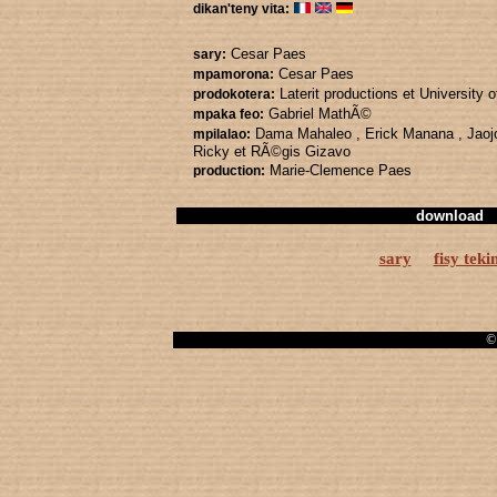
dikan'teny vita:
Cesar Paes
sary:
Cesar Paes
mpamorona:
Laterit productions
et University 
prodokotera:
Gabriel MathÃ©
mpaka feo:
Dama Mahaleo
, Erick Manana
, Jao
mpilalao:
Ricky
et RÃ©gis Gizavo
Marie-Clemence Paes
production:
download
sary
fisy teki
© 