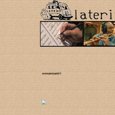
oronantsarin'i