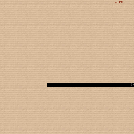
sary
© 