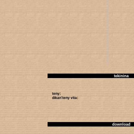
tekinina
teny:
dikan'teny vita:
download