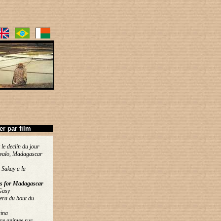
ier par film
 le declin du jour
valo, Madagascar
 Sakay a la
s for Madagascar
Gasy
era du bout du
ina
re animee sur