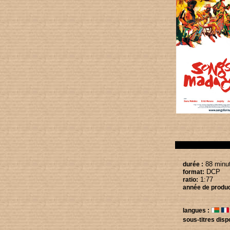
88 minu
durée :
DCP
format:
1:77
ratio:
année de produc
langues :
sous-titres disp