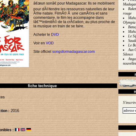
â€œun sonâ€ pour Madagascar. Ils se mobilisent
Madagas
Raket
pour dÃ©fendre les ressources naturelles de leur
Ã®le natale. FilmÃ© Ã une camÃ©ra et sans
rouge
commentaire, le film les accompagne dans
Mahal
lâ€™intimitÃ© de la crÃ©ation, au plus proche de
Olympia
la musique en train de se faire.
Batu
Maha
Acheter le
DVD
Le Sif
Saud
Voir en
VOD
Le Bo
Aux 
Site officiel
songsformadagascar.com
Silence
Angan
nouvelle
fiche technique
n
tes
S'inscrir
2016
tion :
onibles :