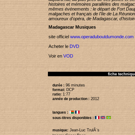
histoires et mémoires parallèles des malgac
mêmes événements : le départ de Fort Daup
malgaches et français de l'Ile de La Réunion
amoureux d'opéra, de Madagascar, d'histoir
Madagascar Musiques
site officiel
www.operaduboutdumonde.com
Acheter le
DVD
Voir en
VOD
fiche techniqu
96 minutes
durée :
DCP
format:
1:77
ratio:
2012
année de production :
langues :
sous-titres disponibles :
Jean-Luc TrulÃ¨s
musique: