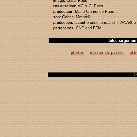
Cesar Paes
image:
MC & C. Paes
rÃ©alisation:
Marie-Clemence Paes
producteur:
Gabriel MathÃ©
son:
Laterit productions
and ThÃ©Ã¢tre 
production:
CNC
and FCM
partenaires:
téléchargemen
photos
dossier de presse
aff
© 