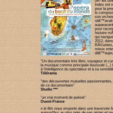
oÃ¹ les of
Indes ont 
pour la pre
le composi
son orches
nâ€™avait
auparavant
pour racont
histoire 
qui navigue
2012, dans 
RÃ©union, 
mieux ent
dâ€™aujou
"Un documentaire très libre, voyageur et cur
la musique comme principale boussole (...) 
à l’intelligence du spectateur et à sa sensibili
Télérama
"des découvertes mutuelles passionnantes,
de ce documentaire"
Studio ***
"un vrai moment de poésie"
Ouest-France
«
le film nous emporte dans une traversée 
aujourd'hui, au plus près de ses pistes et s