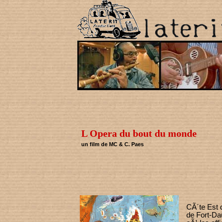
L Opera du bout du monde
un film de MC & C. Paes
CÃ´te Est 
de Fort-Da