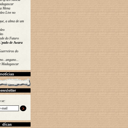
adagascar
ta Mena
leo Live no
que, a alma de um
leo
ito
ade do Futuro
´pado de Awara
Guerreiros do
o...angano...
de Madagascar
notícias
ewsletter
 se:
dícas