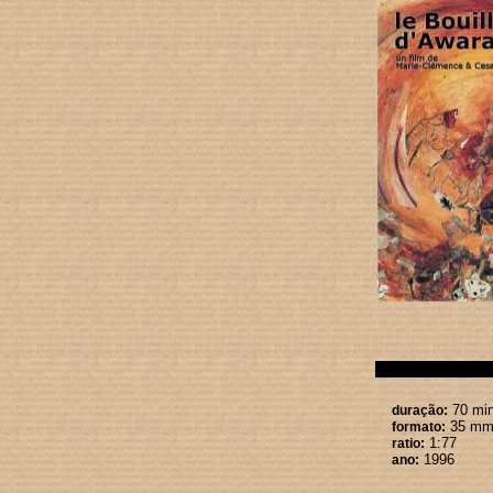
70 min
duração:
35 m
formato:
1:77
ratio:
1996
ano: