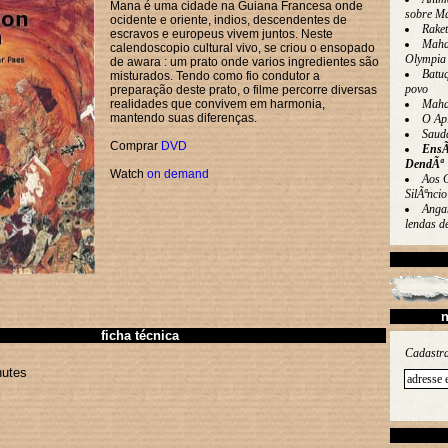
Mana é uma cidade na Guiana Francesa onde
sobre M
ocidente e oriente, indios, descendentes de
Rake
escravos e europeus vivem juntos. Neste
Maha
calendoscopio cultural vivo, se criou o ensopado
Olympia
de awara : um prato onde varios ingredientes são
Batu
misturados. Tendo como fio condutor a
povo
preparação deste prato, o filme percorre diversas
realidades que convivem em harmonia,
Maha
mantendo suas diferenças.
O Ap
Saud
Comprar
DVD
EnsÃ
DendÃª
Watch
on demand
Aos 
SilÃªncio
Angan
lendas 
n
ficha técnica
Cadastra
utes
m