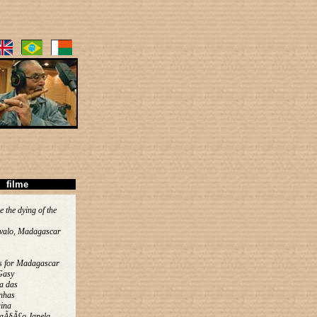
filme
e the dying of the
valo, Madagascar
s for Madagascar
Gasy
a das
nhas
ina
aÃ§Ã£o Janela