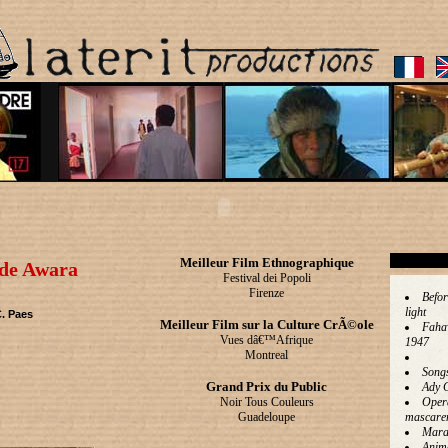
Meilleur Film Ethnographique
de Awara
Festival dei Popoli
Firenze
Befor
light
. Paes
Meilleur Film sur la Culture CrÃ©ole
Faha
Vues dâ€™Afrique
1947
Montreal
Song
Grand Prix du Public
Ady 
Noir Tous Couleurs
Oper
Guadeloupe
mascare
Mara
Anim