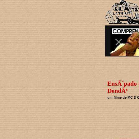
EnsÃ´pado 
DendÃª
um filme de MC & C