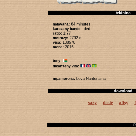
tekinina
84 minutes
halavana:
dvd
karazany bande :
1:77
ratio:
2792 m
metrazy:
138578
visa:
2015
taona:
teny:
dikan'teny vita:
Lova Nantenaina
mpamorona:
download
sary
dosié
afisy
© 