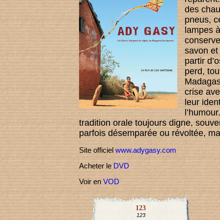
des chau
pneus, c
lampes à 
conserve
savon et
partir d
perd, tou
Madagasc
crise ave
leur iden
l’humour
tradition orale toujours digne, souv
parfois désemparée ou révoltée, ma
Site officiel
www.adygasy.com
Acheter le
DVD
Voir en
VOD
123
123